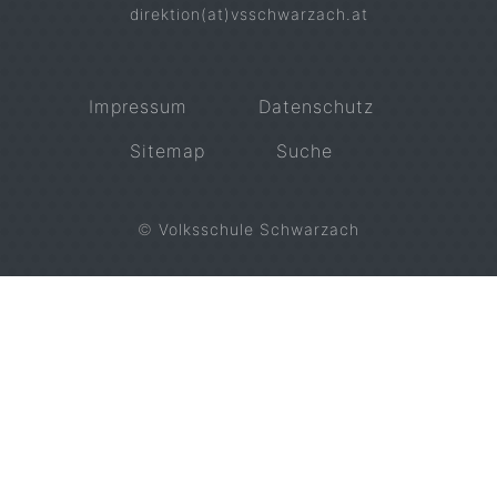
direktion(at)vsschwarzach.at
Impressum
Datenschutz
Sitemap
Suche
©
Volksschule Schwarzach