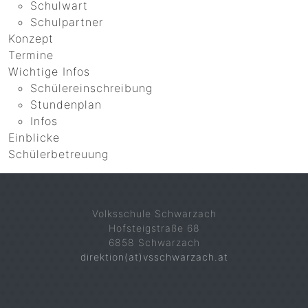
Schulwart
Schulpartner
Konzept
Termine
Wichtige Infos
Schülereinschreibung
Stundenplan
Infos
Einblicke
Schülerbetreuung
Volksschule Schwarzach
Hofsteigstraße 68
6858 Schwarzach
direktion(at)vsschwarzach.at